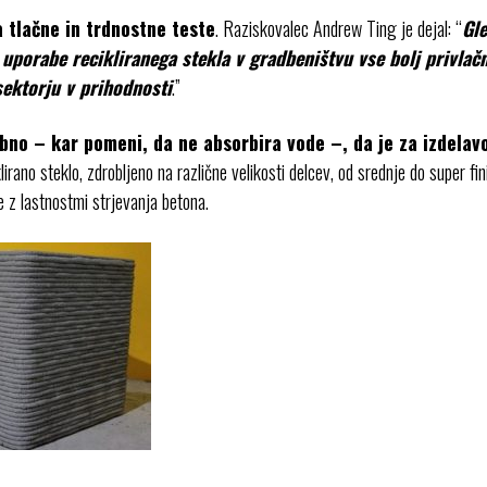
a tlačne in trdnostne teste
. Raziskovalec Andrew Ting je dejal: “
Gle
uporabe recikliranega stekla v gradbeništvu vse bolj privlač
ektorju v prihodnosti
.”
bno – kar pomeni, da ne absorbira vode –, da je za izdelav
lirano steklo, zdrobljeno na različne velikosti delcev, od srednje do super fin
e z lastnostmi strjevanja betona.