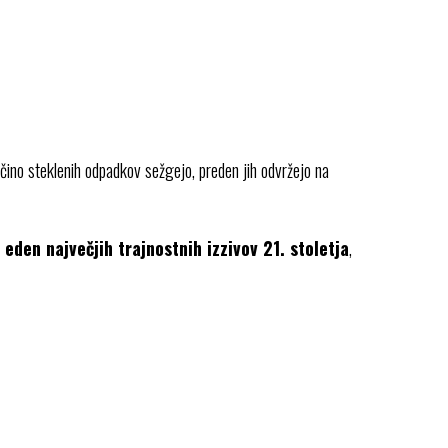
ečino steklenih odpadkov sežgejo, preden jih odvržejo na
den največjih trajnostnih izzivov 21. stoletja
,