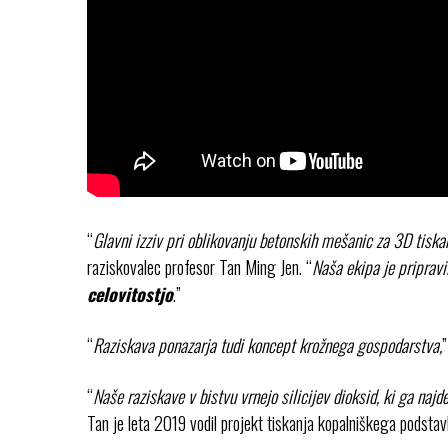
“
Glavni izziv pri oblikovanju betonskih mešanic za 3D tisk
raziskovalec profesor Tan Ming Jen. “
Naša ekipa je pripravil
celovitostjo
.”
“
Raziskava ponazarja tudi koncept krožnega gospodarstva,
”
“
Naše raziskave v bistvu vrnejo silicijev dioksid, ki ga naj
Tan je leta 2019 vodil projekt tiskanja kopalniškega podstav