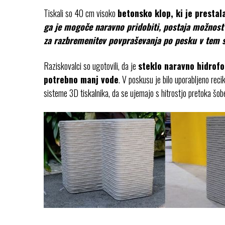
Tiskali so 40 cm visoko
betonsko klop, ki je prestal
ga je mogoče naravno pridobiti, postaja možnost 
za razbremenitev povpraševanja po pesku v tem s
Raziskovalci so ugotovili, da je
steklo naravno hidrofo
potrebno manj vode
. V poskusu je bilo uporabljeno recik
sisteme 3D tiskalnika, da se ujemajo s hitrostjo pretoka šob