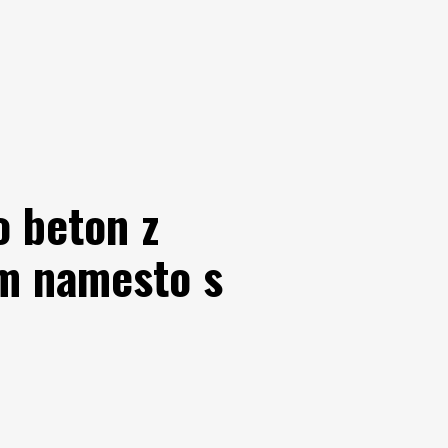
o beton z
om namesto s