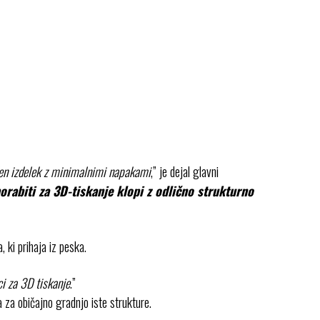
rden izdelek z minimalnimi napakami
,” je dejal glavni
orabiti za 3D-tiskanje klopi z odlično strukturno
, ki prihaja iz peska.
ci za 3D tiskanje
.”
 za običajno gradnjo iste strukture.