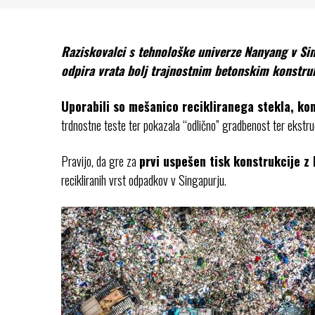
Raziskovalci s tehnološke univerze Nanyang v Sin
odpira vrata bolj trajnostnim betonskim konstru
Uporabili so mešanico recikliranega stekla, ko
trdnostne teste ter pokazala “odlično” gradbenost ter ekstru
Pravijo, da gre za
prvi uspešen tisk konstrukcije z
recikliranih vrst odpadkov v Singapurju.