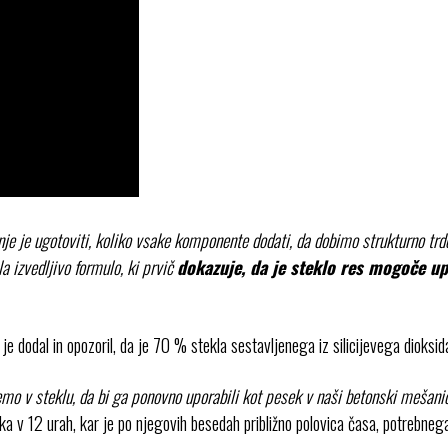
anje je ugotoviti, koliko vsake komponente dodati, da dobimo strukturno t
a izvedljivo formulo, ki prvič
dokazuje, da je steklo res mogoče up
 je dodal in opozoril, da je 70 % stekla sestavljenega iz silicijevega dioksida
demo v steklu, da bi ga ponovno uporabili kot pesek v naši betonski mešani
ka v 12 urah, kar je po njegovih besedah približno polovica časa, potrebnega