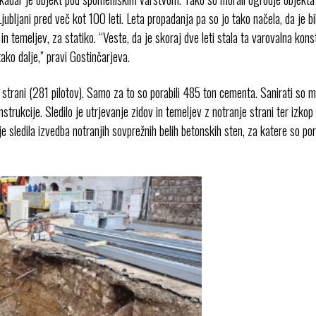
Ljubljani pred več kot 100 leti. Leta propadanja pa so jo tako načela, da je 
in temeljev, za statiko. “Veste, da je skoraj dve leti stala ta varovalna kons
 tako dalje,” pravi Gostinčarjeva.
e strani (281 pilotov). Samo za to so porabili 485 ton cementa. Sanirati so 
nstrukcije. Sledilo je utrjevanje zidov in temeljev z notranje strani ter izk
 je sledila izvedba notranjih sovprežnih belih betonskih sten, za katere so