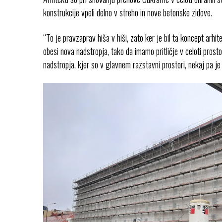
konstrukcije vpeli delno v streho in nove betonske zidove.
“To je pravzaprav hiša v hiši, zato ker je bil ta koncept arh
obesi nova nadstropja, tako da imamo pritličje v celoti pros
nadstropja, kjer so v glavnem razstavni prostori, nekaj pa je