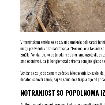
V terminskem smislu so se stvari zamaknile bolj zaradi tehnični
mogli predvideti v fazi načrtovanja. “Recimo, ena takšnih so b
zrušilo. Vendar pa, ko se je odprla streha, smo ugotovili, da za
smo ocenjevali, da je konglomerat oziroma zemljina glede na r
Vendar pa se je ob samem začetku izkopavanja izkazalo, da je 
dodaten časovni zamik, saj so sama dela trajala dlje od prič
NOTRANJOST SO POPOLNOMA IZP
Arhitekti so pri snovanju prenove Cukrarne v celoti ohranili