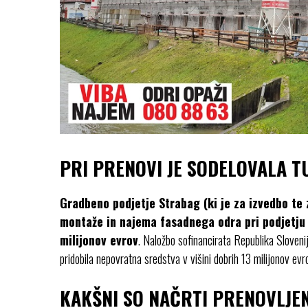
PRI PRENOVI JE SODELOVALA T
Gradbeno podjetje Strabag (ki je za izvedbo te
montaže in najema fasadnega odra pri podjetj
milijonov evrov
. Naložbo sofinancirata Republika Sloveni
pridobila nepovratna sredstva v višini dobrih 13 milijonov evr
KAKŠNI SO NAČRTI PRENOVLJE