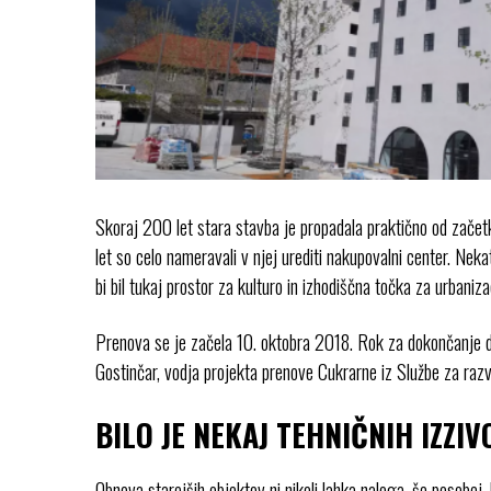
Skoraj 200 let stara stavba je propadala praktično od začetka
let so celo nameravali v njej urediti nakupovalni center. Nekat
bi bil tukaj prostor za kulturo in izhodiščna točka za urbaniz
Prenova se je začela 10. oktobra 2018. Rok za dokončanje del
Gostinčar, vodja projekta prenove Cukrarne iz Službe za razv
BILO JE NEKAJ TEHNIČNIH IZZIV
Obnova starejših objektov ni nikoli lahka naloga, še posebe