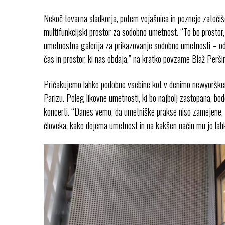
Nekoč tovarna sladkorja, potem vojašnica in pozneje zatočišč
multifunkcijski prostor za sodobno umetnost. “To bo prostor, k
umetnostna galerija za prikazovanje sodobne umetnosti – od č
čas in prostor, ki nas obdaja,” na kratko povzame Blaž Perš
Pričakujemo lahko podobne vsebine kot v denimo newyorške
Parizu. Poleg likovne umetnosti, ki bo najbolj zastopana, bod
koncerti. “Danes vemo, da umetniške prakse niso zamejene, da
človeka, kako dojema umetnost in na kakšen način mu jo lah