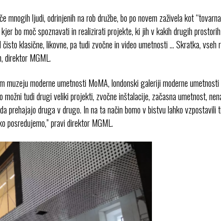
e mnogih ljudi, odrinjenih na rob družbe, bo po novem zaživela kot “tovarna”
jer bo moč spoznavati in realizirati projekte, ki jih v kakih drugih prostorih
isto klasične, likovne, pa tudi zvočne in video umetnosti … Skratka, vseh 
in, direktor MGML.
m muzeju moderne umetnosti MoMA, londonski galeriji moderne umetnosti T
o možni tudi drugi veliki projekti, zvočne inštalacije, začasna umetnost, nen
 prehajajo druga v drugo. In na ta način bomo v bistvu lahko vzpostavili t
ko posredujemo,” pravi direktor MGML.