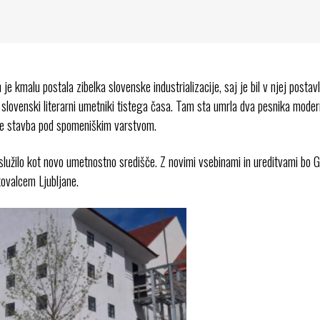
 je kmalu postala zibelka slovenske industrializacije, saj je bil v njej posta
 slovenski literarni umetniki tistega časa. Tam sta umrla dva pesnika moder
 je stavba pod spomeniškim varstvom.
 služilo kot novo umetnostno središče. Z novimi vsebinami in ureditvami bo 
kovalcem Ljubljane.