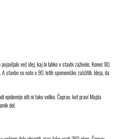
ojavljalo več idej, kaj bi lahko v stavbi zaživelo. Konec 80.
a. A stavbo so nato v 90. letih spomeniško zaščitili. Ideja, da
 epidemije niti ni tako veliko. Čeprav, kot pravi Majda
amik del.
 v večjem delu ohraniti, prav tako vseh 360 oken. Čeprav