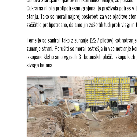
Cukrarna ni bila protipotresno grajena, je preživela potres v 
stanju. Tako so morali najprej poskrbeti za vse ojačitve sten 
zaščitile protipotresno, da smo jih zaščitili tudi proti vlagi in
Temelje so sanirali tako z zunanje (227 pilotov) kot notranj
zunanje strani. Porušiti so morali ostrešja in vse notranje ko
izkopano kletjo smo vgradili 31 betonskih plošč. Izkopu kleti
sivega betona.