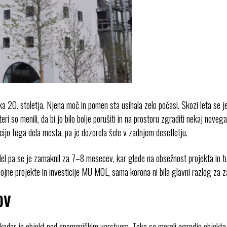
 20. stoletja. Njena moč in pomen sta usihala zelo počasi. Skozi leta se je p
eri so menili, da bi jo bilo bolje porušiti in na prostoru zgraditi nekaj noveg
acijo tega dela mesta, pa je dozorela šele v zadnjem desetletju.
 pa se je zamaknil za 7–8 mesecev, kar glede na obsežnost projekta in tudi
ojne projekte in investicije MU MOL, sama korona ni bila glavni razlog za z
OV
j, kadar je objekt pod spomeniškim varstvom. Tako so morali ogrodje objekta