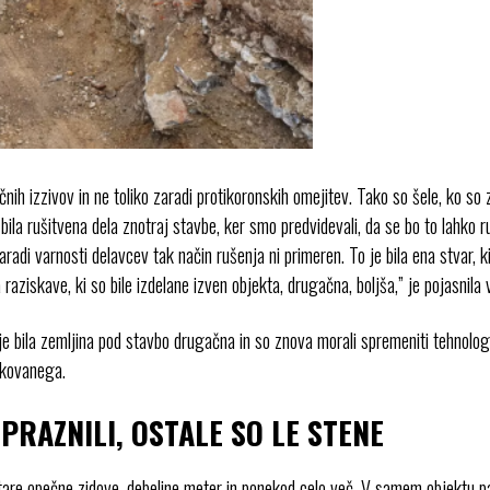
h izzivov in ne toliko zaradi protikoronskih omejitev. Tako so šele, ko so zače
ila rušitvena dela znotraj stavbe, ker smo predvidevali, da se bo to lahko ru
radi varnosti delavcev tak način rušenja ni primeren. To je bila ena stvar, ki 
aziskave, ki so bile izdelane izven objekta, drugačna, boljša,” je pojasnila
bila zemljina pod stavbo drugačna in so znova morali spremeniti tehnologijo
akovanega.
RAZNILI, OSTALE SO LE STENE
 stare opečne zidove, debeline meter in ponekod celo več. V samem objektu pa