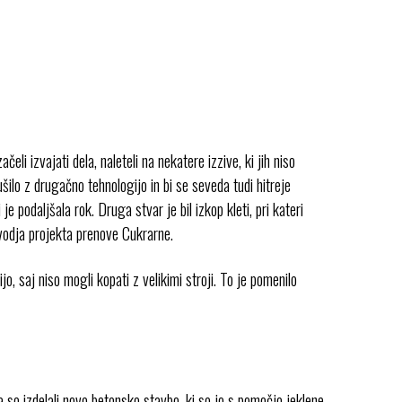
li izvajati dela, naleteli na nekatere izzive, ki jih niso
šilo z drugačno tehnologijo in bi se seveda tudi hitreje
je podaljšala rok. Druga stvar je bil izkop kleti, pri kateri
 vodja projekta prenove Cukrarne.
, saj niso mogli kopati z velikimi stroji. To je pomenilo
 so izdelali novo betonsko stavbo, ki so jo s pomočjo jeklene