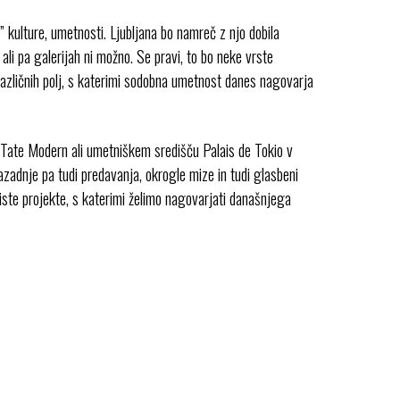
 kulture, umetnosti. Ljubljana bo namreč z njo dobila
 ali pa galerijah ni možno. Se pravi, to bo neke vrste
različnih polj, s katerimi sodobna umetnost danes nagovarja
ate Modern ali umetniškem središču Palais de Tokio v
azadnje pa tudi predavanja, okrogle mize in tudi glasbeni
iste projekte, s katerimi želimo nagovarjati današnjega