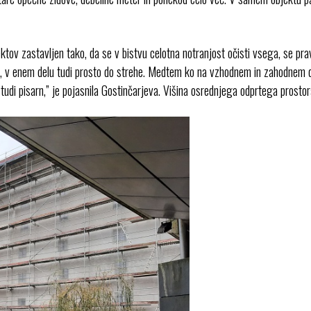
itektov zastavljen tako, da se v bistvu celotna notranjost očisti vsega, se 
to, v enem delu tudi prosto do strehe. Medtem ko na vzhodnem in zahodnem de
 tudi pisarn,” je pojasnila Gostinčarjeva. Višina osrednjega odprtega prostor