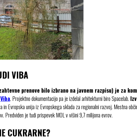
UDI VIBA
 zahtevne prenove bilo izbrano na javnem razpisu) je za ko
u
Viba
. Projektno dokumentacijo pa je izdelal arhitekturni biro Spacelab.
Iz
ja in Evropska unija iz Evropskega sklada za regionalni razvoj. Mestna občin
ov. Predviden je tudi prispevek MOL v višini 9,7 milijona evrov.
NE CUKRARNE?