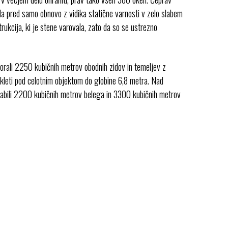
bila pred samo obnovo z vidika statične varnosti v zelo slabem
trukcija, ki je stene varovala, zato da so se ustrezno
morali 2250 kubičnih metrov obodnih zidov in temeljev z
op kleti pod celotnim objektom do globine 6,8 metra. Nad
 porabili 2200 kubičnih metrov belega in 3300 kubičnih metrov