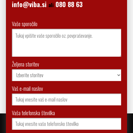
info@viba.si
080 88 63
ali
Vaše sporočilo
Željena storitev
Vaš e-mail naslov
Vaša telefonska številka