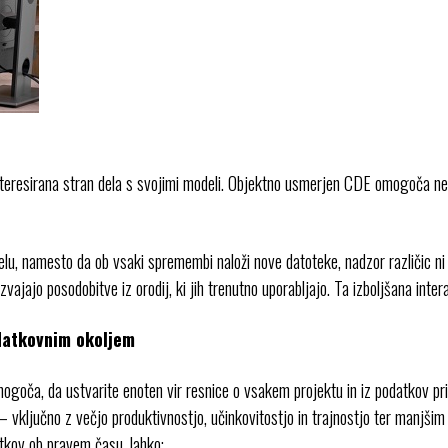
interesirana stran dela s svojimi modeli. Objektno usmerjen CDE omogoča n
 namesto da ob vsaki spremembi naloži nove datoteke, nadzor različic ni v
izvajajo posodobitve iz orodij, ki jih trenutno uporabljajo. Ta izboljšana int
datkovnim okoljem
mogoča, da ustvarite enoten vir resnice o vsakem projektu in iz podatkov 
vključno z večjo produktivnostjo, učinkovitostjo in trajnostjo ter manjšim t
atkov ob pravem času, lahko: