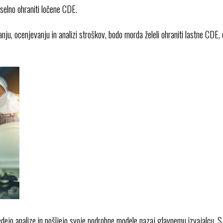
iselno ohraniti ločene CDE.
ranju, ocenjevanju in analizi stroškov, bodo morda želeli ohraniti lastne CDE, d
edejo analize in pošljejo svoje podrobne modele nazaj glavnemu izvajalcu.