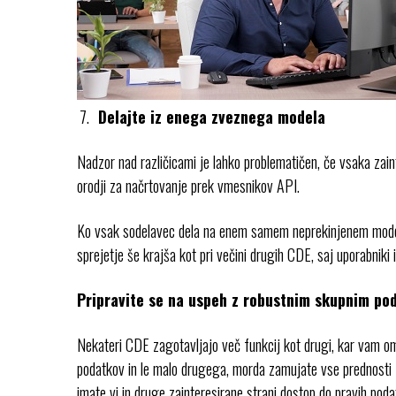
Delajte iz enega zveznega modela
Nadzor nad različicami je lahko problematičen, če vsaka za
orodji za načrtovanje prek vmesnikov API.
Ko vsak sodelavec dela na enem samem neprekinjenem modelu,
sprejetje še krajša kot pri večini drugih CDE, saj uporabniki 
Pripravite se na uspeh z robustnim skupnim po
Nekateri CDE zagotavljajo več funkcij kot drugi, kar vam o
podatkov in le malo drugega, morda zamujate vse prednosti – 
imate vi in druge zainteresirane strani dostop do pravih pod