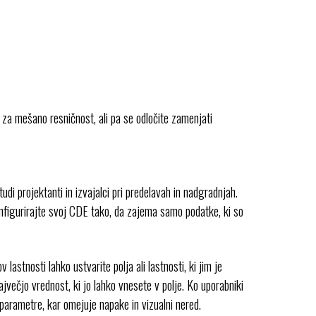
 za mešano resničnost, ali pa se odločite zamenjati
udi projektanti in izvajalci pri predelavah in nadgradnjah.
 konfigurirajte svoj CDE tako, da zajema samo podatke, ki so
astnosti lahko ustvarite polja ali lastnosti, ki jim je
jvečjo vrednost, ki jo lahko vnesete v polje. Ko uporabniki
 parametre, kar omejuje napake in vizualni nered.