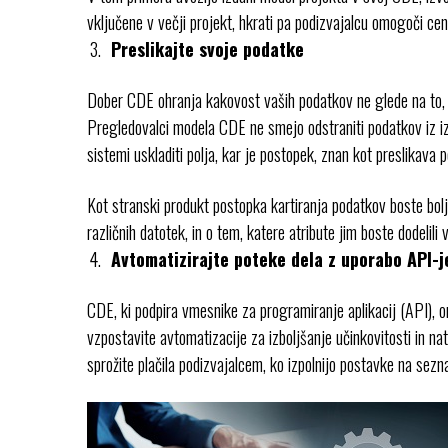
vključene v večji projekt, hkrati pa podizvajalcu omogoči ce
Preslikajte svoje podatke
Dober CDE ohranja kakovost vaših podatkov ne glede na to, ka
Pregledovalci modela CDE ne smejo odstraniti podatkov iz izv
sistemi uskladiti polja, kar je postopek, znan kot preslikava 
Kot stranski produkt postopka kartiranja podatkov boste bolje r
različnih datotek, in o tem, katere atribute jim boste dodelili
Avtomatizirajte poteke dela z uporabo API-j
CDE, ki podpira vmesnike za programiranje aplikacij (API),
vzpostavite avtomatizacije za izboljšanje učinkovitosti in 
sprožite plačila podizvajalcem, ko izpolnijo postavke na sez