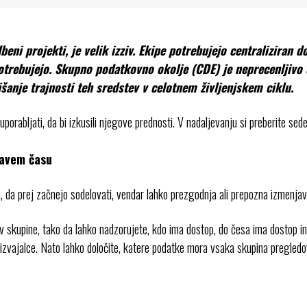
dbeni projekti, je velik izziv. Ekipe potrebujejo centraliziran
potrebujejo. Skupno podatkovno okolje (CDE) je neprecenljivo o
jšanje trajnosti teh sredstev v celotnem življenjskem ciklu.
 uporabljati, da bi izkusili njegove prednosti. V nadaljevanju si preberite s
ravem času
da prej začnejo sodelovati, vendar lahko prezgodnja ali prepozna izmenjav
 skupine, tako da lahko nadzorujete, kdo ima dostop, do česa ima dostop in 
izvajalce. Nato lahko določite, katere podatke mora vsaka skupina pregledovat