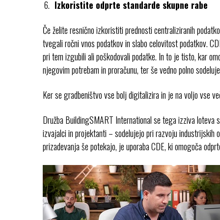
Izkoristite odprte standarde skupne rabe
Če želite resnično izkoristiti prednosti centraliziranih pod
tvegali ročni vnos podatkov in slabo celovitost podatkov. CD
pri tem izgubili ali poškodovali podatke. In to je tisto, kar
njegovim potrebam in proračunu, ter še vedno polno sodeluje
Ker se gradbeništvo vse bolj digitalizira in je na voljo vse v
Družba BuildingSMART International se tega izziva loteva s 
izvajalci in projektanti – sodelujejo pri razvoju industrijsk
prizadevanja še potekajo, je uporaba CDE, ki omogoča odpr