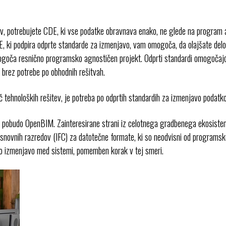
atkov, potrebujete CDE, ki vse podatke obravnava enako, ne glede na program 
E, ki podpira odprte standarde za izmenjavo, vam omogoča, da olajšate delov
 omogoča resnično programsko agnostičen projekt. Odprti standardi omogočajo,
 brez potrebe po obhodnih rešitvah.
eč tehnoloških rešitev, je potreba po odprtih standardih za izmenjavo podatko
pobudo OpenBIM. Zainteresirane strani iz celotnega gradbenega ekosistema –
ih osnovnih razredov (IFC) za datotečne formate, ki so neodvisni od programs
to izmenjavo med sistemi, pomemben korak v tej smeri.