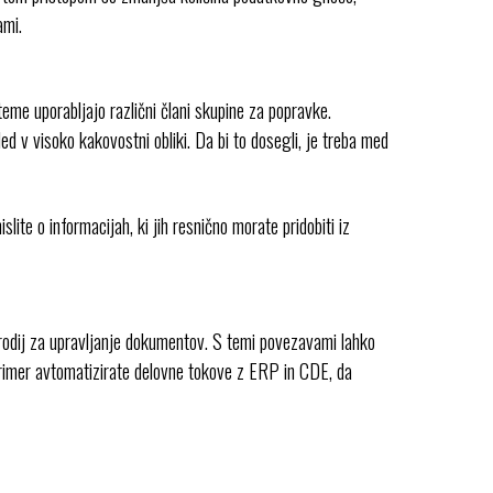
ami.
eme uporabljajo različni člani skupine za popravke.
d v visoko kakovostni obliki. Da bi to dosegli, je treba med
lite o informacijah, ki jih resnično morate pridobiti iz
rodij za upravljanje dokumentov. S temi povezavami lahko
 primer avtomatizirate delovne tokove z ERP in CDE, da