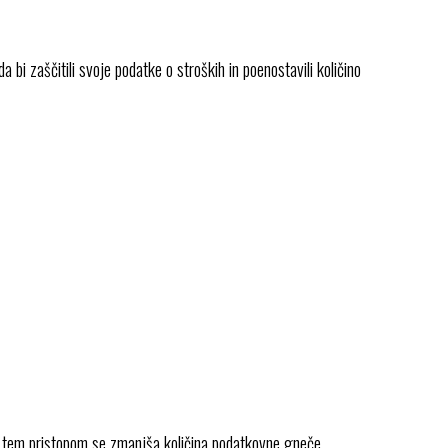
a bi zaščitili svoje podatke o stroških in poenostavili količino
 S tem pristopom se zmanjša količina podatkovne gneče,