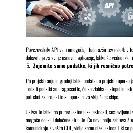
Povezovalniki API vam omogočajo tudi razširitev naložb v tehn
dobavitelja za svoje osnovne aplikacije, lahko še vedno izkori
Zajemite samo podatke, ki jih resnično potr
Po projektiranju in gradnji lahko podatke o projektu uporabijo
Toda ti podatki so dragoceni le, če so zlahka dostopni in ust
potrebni za projekt in so uporabni za vključene ekipe.
Ustvarite lahko na primer lastne nize lastnosti, sestavljene i
mogoče dodeliti določene atribute. Če novo polje zahteva štev
komunicirajo z vašim CDE, vidijo samo nize lastnosti, ki so p