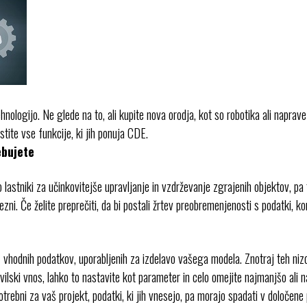
ologijo. Ne glede na to, ali kupite nova orodja, kot so robotika ali naprave
stite vse funkcije, ki jih ponuja CDE.
ebujete
 lastniki za učinkovitejše upravljanje in vzdrževanje zgrajenih objektov, pa t
rezni. Če želite preprečiti, da bi postali žrtev preobremenjenosti s podatki,
z vhodnih podatkov, uporabljenih za izdelavo vašega modela. Znotraj teh nizov l
ilski vnos, lahko to nastavite kot parameter in celo omejite najmanjšo ali na
otrebni za vaš projekt, podatki, ki jih vnesejo, pa morajo spadati v določene