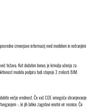
eposredno izmenjavo informacij med modelom in notranjimi
eč težava. Kot dodaten bonus je krivulja učenja za
eraktivnost modela podpira tudi stopnjo 3 zrelosti BIM.
pridobite večjo vrednost. Če vaš CDE omogoča shranjevanje
veganjem -, ki jih lahko zagotovi enotni vir resnice. Če