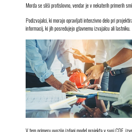
Morda se sliši protislovno, vendar je v nekaterih primerih sm
Podizvajalci, ki morajo opravljati intenzivno delo pri projekti
informacij, ki jih posredujejo glavnemu izvajalcu ali lastniku.
V tem primeru uvozijo izdani model projekta v svoj CDE, izv