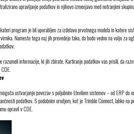
ntralizirano upravljanje podatkov in njihovo izmenjavo med notranjimi skupin
teri program je bil uporabljen za izdelavo prvotnega modela in katere sist
irnika. Namesto tega naj jih prevedejo tako, da bodo vedno na voljo za ogle
podatkov.
azumeli informacije, ki jih zbirate. Kartiranje podatkov vas prisili, da razmis
 v CDE.
ev
 omogoča ustvarjanje povezav s poljubnim številom sistemov – od ERP do o
natančnosti podatkov. S podobnim orodjem, kot je Trimble Connect, lahko na
namu opravil v CDE.